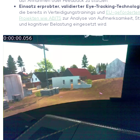
auf Annahmen oder Feedback zu stützen.
Einsatz erprobter, validierter Eye-Tracking-Technologi
die bereits in Verteidigungstrainings und
EU-geförderte
Projekten wie ABITS
zur Analyse von Aufmerksamkeit, St
und kognitiver Belastung eingesetzt wird.