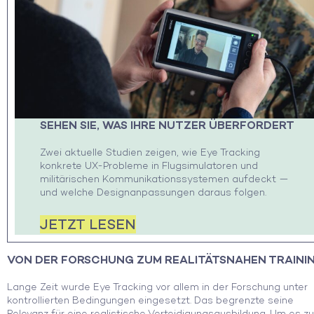
SEHEN SIE, WAS IHRE NUTZER ÜBERFORDERT
Zwei aktuelle Studien zeigen, wie Eye Tracking
konkrete UX-Probleme in Flugsimulatoren und
militärischen Kommunikationssystemen aufdeckt —
und welche Designanpassungen daraus folgen.
JETZT LESEN
VON DER FORSCHUNG ZUM
REALITÄTSNAHEN T
RAINI
Lange Zeit wurde Eye Tracking vor allem in der Forschung unter
kontrollierten Bedingungen eingesetzt. Das begrenzte seine
Relevanz für eine realistische Verteidigungsausbildung. Um es zu