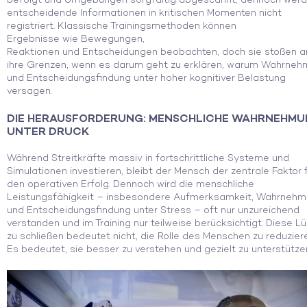
entscheidende
Information
en in kritischen Momenten
nicht
registriert.
Klassische
Trainingsmethoden können
Ergebnisse
wie
Bewegungen,
Reaktionen
und
Entscheidungen
beobachten
, doch sie
stoßen a
ihre Grenzen, wenn es darum geht
zu erklären, warum Wahrneh
und Entscheidungsfindung
unter
hoher kognitiver Belastung
versagen.
DIE HERAUSFORDERUNG:
M
ENSCHLICHE WAHRNEHM
UNTER DRUCK
Während Streitkräfte
massiv
in fortschrittliche Systeme und
Simulationen investieren, bleibt der Mensch
der zentrale Faktor 
den operativen Erfolg.
Dennoch wird die menschliche
Leistungsfähigkeit – insbesondere Aufmerksamkeit, Wahrneh
und Entscheidungsfindung unter Stress – oft nur unzureichend
verstanden und im Training nur teilweise berücksichtigt. Die
se
Lü
zu
schließen
bedeutet nicht, die Rolle des Menschen zu
reduzier
Es bedeutet, sie
besser zu verstehen und gezielt zu unterstütze