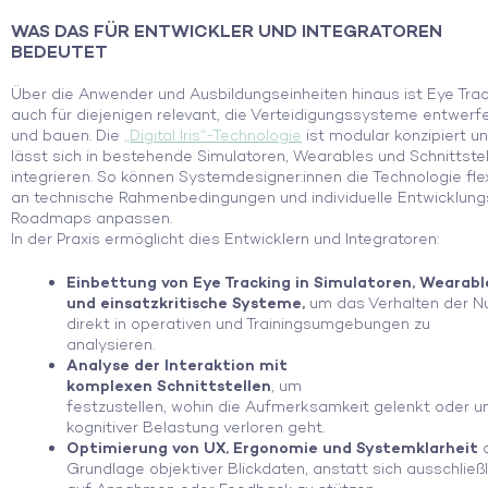
WAS DAS FÜR ENTWICKLER UND INTEGRATOREN
BEDEUTET
Über die Anwender und Ausbildungseinheiten hinaus ist Eye Tra
auch für diejenigen relevant, die Verteidigungssysteme entwerf
und bauen. Die
„Digital Iris“-Technologie
ist modular konzipiert u
lässt sich in bestehende Simulatoren, Wearables und Schnittste
integrieren. So können Systemdesigner:innen die Technologie fle
an technische Rahmenbedingungen und individuelle Entwicklung
Roadmaps anpassen.
In der Praxis ermöglicht dies Entwicklern und Integratoren:
Einbettung von Eye Tracking in Simulatoren, Wearabl
und einsatzkritische Systeme,
um das Verhalten der N
direkt in operativen und Trainingsumgebungen zu
analysieren.
Analyse der Interaktion mit
komplexen Schnittstellen
, um
festzustellen, wohin die Aufmerksamkeit gelenkt oder u
kognitiver Belastung verloren geht.
Optimierung von UX, Ergonomie und Systemklarheit
a
Grundlage objektiver Blickdaten, anstatt sich ausschließl