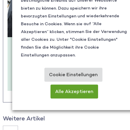
bestmögliche Erlebnis auf unserer Websseite
bieten zu können. Dazu speichern wir ihre
bevorzugten Einstellungen und wiederkehrende
Besuche in Cookies. Wenn sie auf “Alle
Akzeptieren” klicken, stimmen Sie der Verwendung
aller Cookies zu. Unter "Cookie Einstellungen"
LESETIPP: INNOVATION IN DER
VERTEIDIGUNG — AUGEN AUF DIE ZUKUNFT
finden Sie die Möglichkeit ihre Cookie
Einstellungen anzupassen.
Bei „Miliz trifft Wirtschaft“ diskutierten Entscheider
aus Militär und Industrie, wie Startups, Eye Tracking
und neue Technologien die Zukunft der Verteidigung
mitgestalten können.
Cookie Einstellungen
JETZT LESEN
Alle Akzeptieren
Weitere Artikel