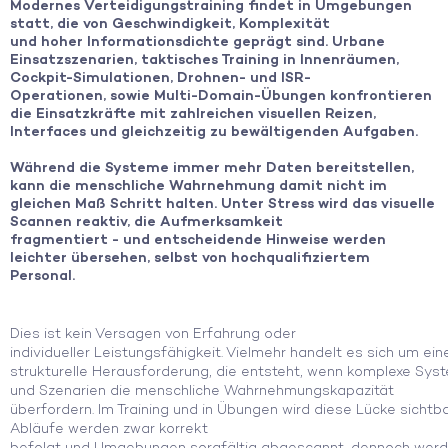
Modernes Verteidigungstraining findet in Umgebungen
statt, die von Geschwindigkeit, Komplexität
und hoher Informationsdichte geprägt sind. Urbane
Einsatzszenarien, taktisches Training in Innenräumen,
Cockpit-Simulationen, Drohnen- und ISR-
Operationen, sowie Multi-Domain-Übungen konfrontieren
die Einsatzkräfte mit zahlreichen visuellen Reizen,
Interfaces und gleichzeitig zu bewältigenden Aufgaben.
Während die Systeme immer mehr Daten bereitstellen,
kann die menschliche Wahrnehmung damit nicht im
gleichen Maß Schritt halten. Unter Stress wird das visuelle
Scannen reaktiv, die Aufmerksamkeit
fragmentiert - und entscheidende Hinweise werden
leichter übersehen, selbst von hochqualifiziertem
Personal.
Dies ist kein Versagen von Erfahrung oder
individueller
Leistungsf
ähigkeit.
Vielmehr
handelt
es
sich um ein
strukturelle Herausforderung, die entsteht, wenn komplexe Sys
und Szenarien die
m
enschliche Wahrnehmungsk
apazität
über
fordern
. Im Training und in Übungen wird diese Lücke sichtba
Abläufe werden
zwar
korrekt
befolgt
und
Umgebungen
sorgfältig
abgescannt, dennoch
werd