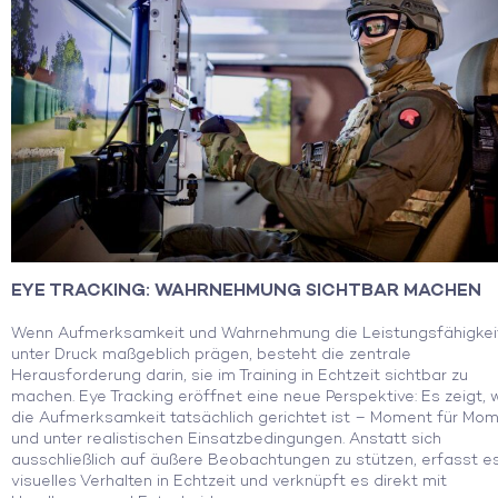
EYE TRACKING: WAHRNEHMUNG SICHTBAR MACHEN
Wenn Aufmerksamkeit und Wahrnehmung die Leistungsfähigkei
unter Druck maßgeblich prägen, besteht die zentrale
Herausforderung darin, sie im Training in Echtzeit sichtbar zu
machen. Eye Tracking eröffnet eine neue Perspektive: Es zeigt, 
die Aufmerksamkeit tatsächlich gerichtet ist – Moment für Mo
und unter realistischen Einsatzbedingungen. Anstatt sich
ausschließlich auf äußere Beobachtungen zu stützen, erfasst e
visuelles Verhalten in Echtzeit und verknüpft es direkt mit