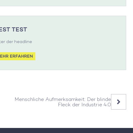
EST TEST
ter der headline
MEHR ERFAHREN
Menschliche Aufmerksamkeit: Der blinde
Fleck der Industrie 4.0