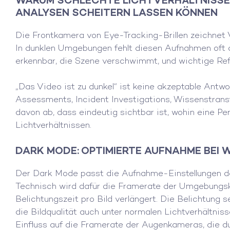
ANALYSEN SCHEITERN LASSEN
KÖNNEN
Die Frontkamera von Eye-Tracking-Brillen zeichnet V
In dunklen Umgebungen fehlt diesen Aufnahmen oft d
erkennbar, die Szene verschwimmt, und wichtige Ref
„Das Video ist zu dunkel“ ist keine akzeptable Antwor
Assessments, Incident Investigations, Wissenstra
davon ab, dass eindeutig sichtbar ist, wohin eine P
Lichtverhältnissen.
DARK MODE: OPTIMIERTE AUFNAHME BEI 
Der Dark Mode passt die Aufnahme-Einstellungen de
Technisch wird dafür die Framerate der Umgebungsk
Belichtungszeit pro Bild verlängert. Die Belichtung 
die Bildqualität auch unter normalen Lichtverhältnis
Einfluss auf die Framerate der Augenkameras, die d