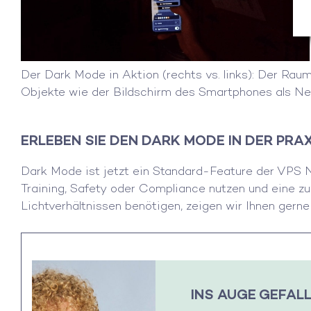
Der Dark Mode in Aktion (rechts vs. links): Der Raum
Objekte wie der Bildschirm des Smartphones als Neb
ERLEBEN SIE DEN DARK MODE IN DER PRA
Dark Mode ist jetzt ein Standard-Feature der VPS 
Training, Safety oder Compliance nutzen und eine zu
Lichtverhältnissen benötigen, zeigen wir Ihnen gern
INS AUGE GEFAL