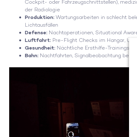
Cockpit- oder Fahrzeugschnittstellen), medizi
der Radiologie
Produktion:
Wartungsarbeiten in schlecht bel
Lichtausfällen
Defense:
Nachtoperationen, Situational Aw
Luftfahrt:
Pre-Flight Checks im Hangar, Übe
Gesundheit:
Nächtliche Ersthilfe-Trainings
Bahn:
Nachtfahrten, Signalbeobachtung bei